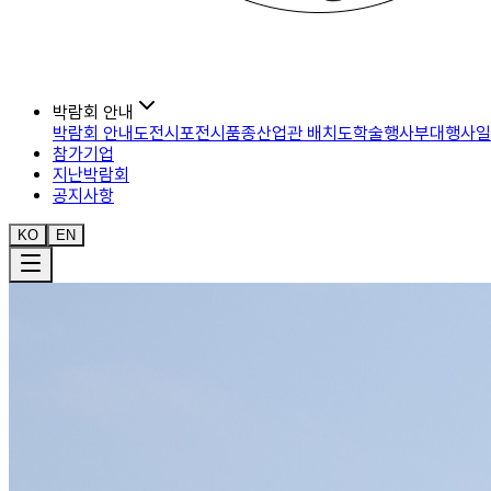
박람회 안내
박람회 안내도
전시포
전시품종
산업관 배치도
학술행사
부대행사
일
참가기업
지난박람회
공지사항
KO
EN