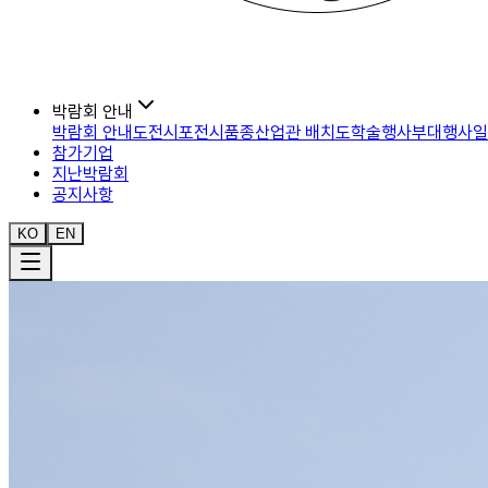
박람회 안내
박람회 안내도
전시포
전시품종
산업관 배치도
학술행사
부대행사
일
참가기업
지난박람회
공지사항
KO
EN