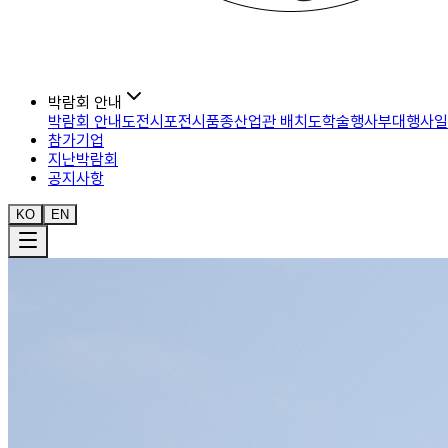
박람회 안내
박람회 안내도
전시포
전시품종
산업관 배치도
학술행사
부대행사
일
참가기업
지난박람회
공지사항
KO
EN